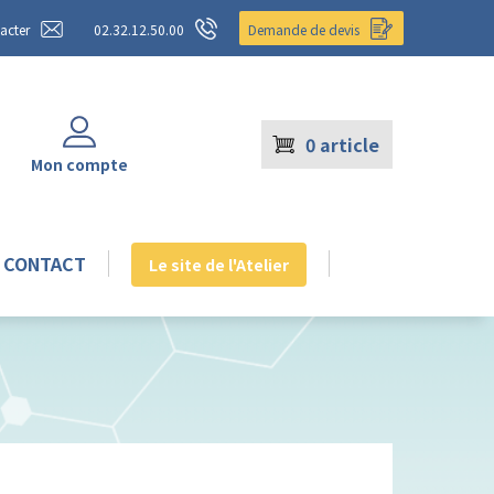
acter
02.32.12.50.00
Demande de devis
0
article
Mon compte
CONTACT
Le site de l'Atelier