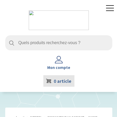
Mon compte
0
article