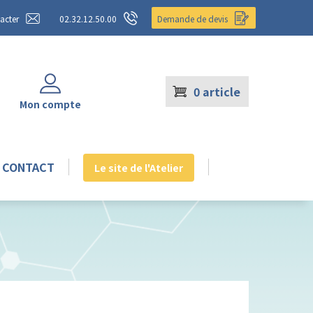
acter
02.32.12.50.00
Demande de devis
0
article
Mon compte
CONTACT
Le site de l'Atelier