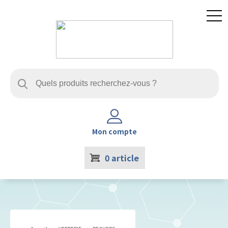
Mon compte
0
article