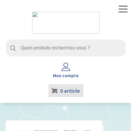
Mon compte
0
article