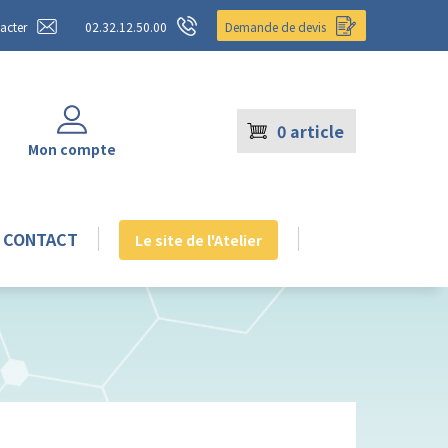
acter
02.32.12.50.00
Demande de devis
0
article
Mon compte
CONTACT
Le site de l'Atelier