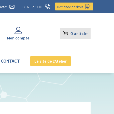
acter
02.32.12.50.00
Demande de devis
0
article
Mon compte
CONTACT
Le site de l'Atelier