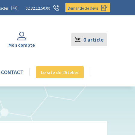
acter
02.32.12.50.00
Demande de devis
0
article
Mon compte
CONTACT
Le site de l'Atelier