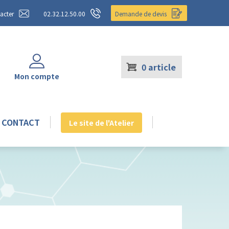
acter
02.32.12.50.00
Demande de devis
0
article
Mon compte
CONTACT
Le site de l'Atelier