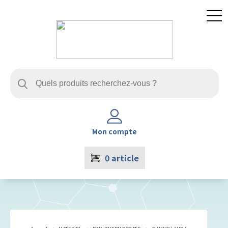
Mon compte
0
article